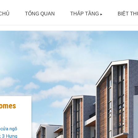
CHỦ
TỔNG QUAN
THẤP TẦNG
BIỆT T
homes
 cửa ngõ
k 3 Hưng