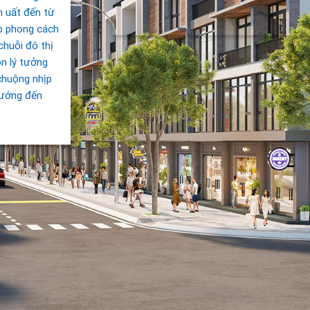
m uất đến từ
ợp phong cách
 chuỗi đô thị
n lý tưởng
chuộng nhịp
hướng đến