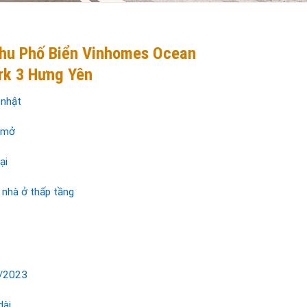
hu Phố Biển Vinhomes Ocean
rk 3 Hưng Yên
 nhật
 mở
ại
nhà ở thấp tầng
/2023
dài