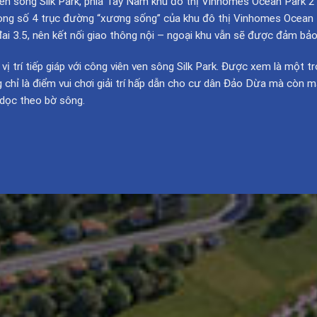
n sông Silk Park, phía Tây Nam khu đô thị Vinhomes Ocean Park 2 
ong số 4 trục đường “xương sống” của khu đô thị Vinhomes Ocean P
i 3.5, nên kết nối giao thông nội – ngoại khu vẫn sẽ được đảm bảo
trí tiếp giáp với công viên ven sông Silk Park. Được xem là một tr
 chỉ là điểm vui chơi giải trí hấp dẫn cho cư dân Đảo Dừa mà còn m
 dọc theo bờ sông.