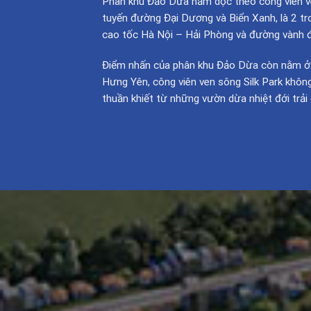
Phân khu Đảo Dừa nằm dọc theo công viên ve
tuyến đường Đại Dương và Biển Xanh, là 2 tr
cao tốc Hà Nội – Hải Phòng và đường vành đa
Điểm nhấn của phân khu Đảo Dừa còn nằm ở vị 
Hưng Yên, công viên ven sông Silk Park không
thuần khiết từ những vườn dừa nhiệt đới trải