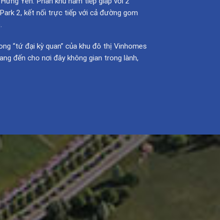
Hưng Yên. Phân khu nằm tiếp giáp với 2
ark 2, kết nối trực tiếp với cả đường gom
.
ong “tứ đại kỳ quan” của khu đô thị Vinhomes
ang đến cho nơi đây không gian trong lành,