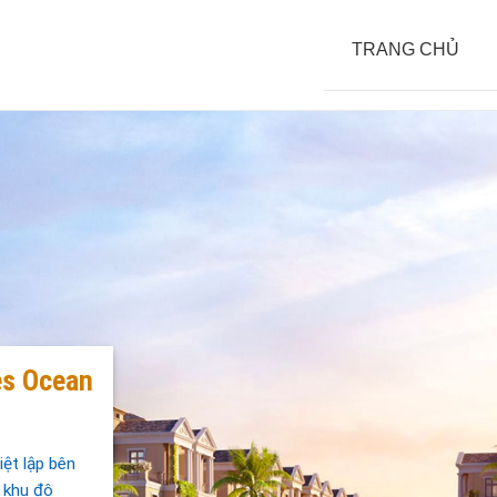
TRANG CHỦ
es Ocean
ệt lập bên
m khu đô